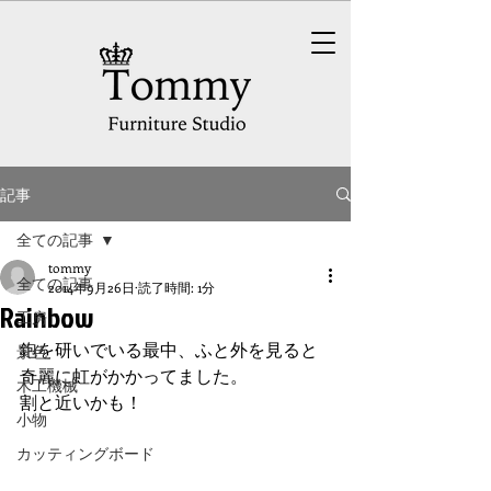
記事
全ての記事
tommy
全ての記事
2014年9月26日
読了時間: 1分
Rainbow
工房
鉋を研いでいる最中、ふと外を見ると
景色
奇麗に虹がかかってました。
木工機械
割と近いかも！
小物
カッティングボード