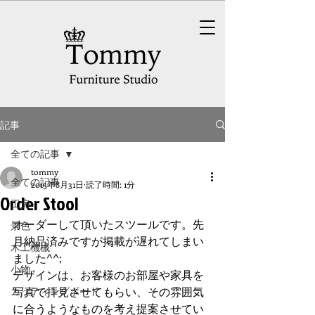
記事
全ての記事
tommy
全ての記事
2015年8月31日
読了時間: 1分
Order Stool
工房
オーダーして頂いたスツールです。先
景色
月納品済みですが掲載が遅れてしまい
木工機械
ました^^; 
小物
デザインは、お客様のお部屋や家具を
カッティングボード
写真で拝見させてもらい、その雰囲気
に合うようなものを考え提案させてい