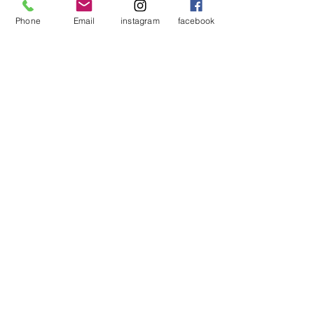
みを帯びていて手にも優しい肌触りに
Phone
Email
instagram
facebook
なっています。 裏面には、持ち上げる
際に手をかけ易いような加工を施して
います。カットに用いるだけでなく、
パンやチーズなどを盛りつけ、 そのま
まトレーとしてテーブルへ運ぶことも
できます。
ひとつずつ無垢材の素材の良さを大切
にしながら製作しています。 オイル塗
装で仕上げているので木の質感、温も
りを感じて頂け、使い込んでいくうち
に色も深みが増して味が出てきます。
※2種類のサイズ（幅）を用意していま
す
【材質】
チェリー
【サイズ】