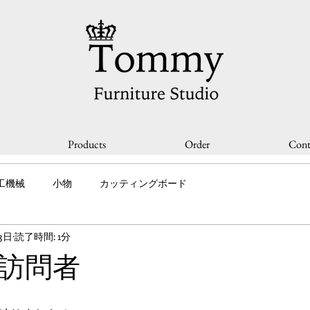
Products
Order
Cont
工機械
小物
カッティングボード
3日
読了時間: 1分
訪問者