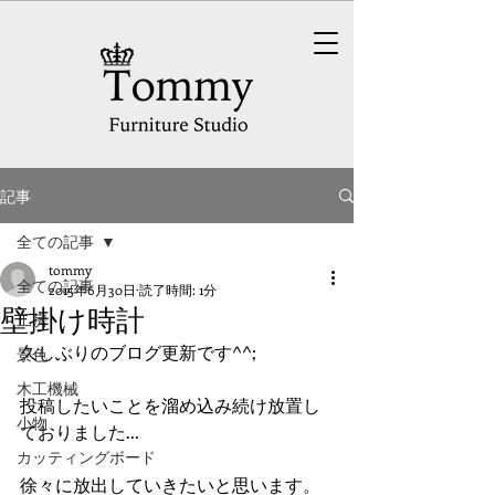
記事
全ての記事
tommy
全ての記事
2015年6月30日
読了時間: 1分
壁掛け時計
工房
久しぶりのブログ更新です^^; 
景色
木工機械
投稿したいことを溜め込み続け放置し
小物
ておりました... 
カッティングボード
徐々に放出していきたいと思います。 