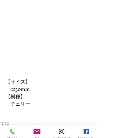
【サイズ】 
　φ230mm 
【樹種】 
　チェリー 
小物